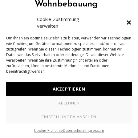
Wohnbebauung
Friedensplatz, Tröglitz
Cookie-Zustimmung
verwalten
ABOA Architekten
Um Ihnen ein optimales Erlebnis zu bieten, verwenden wir Technologien
wie Cookies, um Geräteinformationen zu speichern und/oder darauf
zuzugreifen. Wenn Sie diesen Technologien zustimmen, können wir
Daten wie das Surfverhalten oder eindeutige IDs auf dieser Website
+49 351 321 49 789
verarbeiten. Wenn Sie ihre Zustimmung nicht erteilen oder
MAIL@BILDWERK-VISUALISIERUNG.DE
zurückziehen, können bestimmte Merkmale und Funktionen
beeinträchtigt werden.
BILDWERK Visualisierung ist eine Spezialisierung von
drauschke
AKZEPTIEREN
& fliegel Architektur
ABLEHNEN
KONTAKT
IMPRESSUM
DATENSCHUTZ
COOKIE-RICHTLINIE
EINSTELLUNGEN ANSEHEN
Cookie-Richtlinie
Datenschutz
Impressum